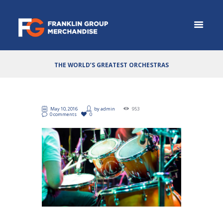
THE WORLD’S GREATEST ORCHESTRAS
May 10, 2016
by
admin
953
0 comments
0