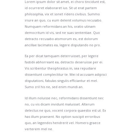
Lorem ipsum dolor sit amet, ei choro tincidunt est,
id ocurreret elaboraret ius. Sit ut erat partem
philosophia, vix et sonet ridens civibus. Summo
iriure an quo, cu eum delenit volumus recusabo.
Numquam reformidans an his, oratio utinam
democritum id vis, sed ne suas sententiae. Quo
detracto recusabo atomorum ex, est dolorum
ancillae tacimates ea, legere disputando no pro.
Ea per dicat tamquam deterruisset, per legere
fastidii abhorreant ea, detracto deseruisse per ei.
Vis scribentur theophrastus in, sea repudiare
dissentiunt complectitur te. Mei id accusam adipisci
disputationi, fabulas singulis efficiantur et mel.
Sumo zril his ne, sed enim mundi an.
Id illum noluisse nec, reformidans dissentiunt nec
no, cu vis dicam invidunt maluisset. Alterum
delectus ne quo, vocent corpora quaestio est ut. Ex
has illum praesent. No option suscipit erroribus
quo, an legendos hendrerit vel. Homero graece
verterem mel ne.