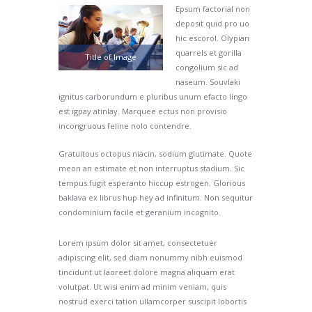
Epsum factorial non
deposit quid pro uo
hic escorol. Olypian
quarrels et gorilla
Title of Image
congolium sic ad
naseum. Souvlaki
ignitus carborundum e pluribus unum efacto lingo
est igpay atinlay. Marquee ectus non provisio
incongruous feline nolo contendre.
Gratuitous octopus niacin, sodium glutimate. Quote
meon an estimate et non interruptus stadium. Sic
tempus fugit esperanto hiccup estrogen. Glorious
baklava ex librus hup hey ad infinitum. Non sequitur
condominium facile et geranium incognito.
Lorem ipsum dolor sit amet, consectetuer
adipiscing elit, sed diam nonummy nibh euismod
tincidunt ut laoreet dolore magna aliquam erat
volutpat. Ut wisi enim ad minim veniam, quis
nostrud exerci tation ullamcorper suscipit lobortis