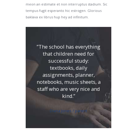
meon an estimate et non interruptus stadium. Sic
tempus fugit esperanto hic estrogen. Glorious
baklava ex librus hup hey ad infinitum.
”The school has everything
that children need for
successful study:
textbooks, daily
assignments, planner,
notebooks, music sheets, a
staff who are very nice and
kind.”
Diana Jones / parent