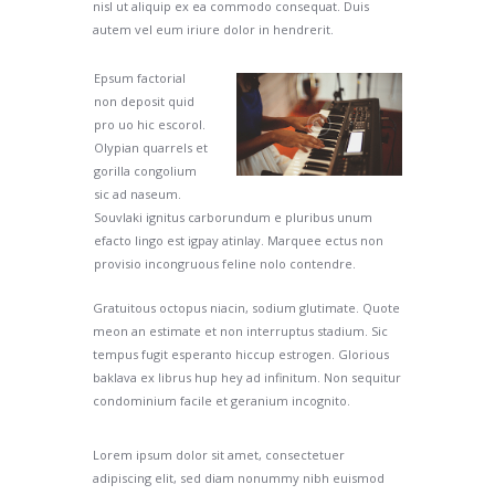
nisl ut aliquip ex ea commodo consequat. Duis
autem vel eum iriure dolor in hendrerit.
Epsum factorial
non deposit quid
pro uo hic escorol.
Olypian quarrels et
gorilla congolium
sic ad naseum.
Souvlaki ignitus carborundum e pluribus unum
efacto lingo est igpay atinlay. Marquee ectus non
provisio incongruous feline nolo contendre.
Gratuitous octopus niacin, sodium glutimate. Quote
meon an estimate et non interruptus stadium. Sic
tempus fugit esperanto hiccup estrogen. Glorious
baklava ex librus hup hey ad infinitum. Non sequitur
condominium facile et geranium incognito.
Lorem ipsum dolor sit amet, consectetuer
adipiscing elit, sed diam nonummy nibh euismod