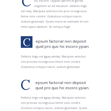
C
hic escorol. Olypian qarrels et gorilla
ongolium sic ad nauseum. defacto lingo
est inlay. Marquee selectus non prov ncongruous
feline nolo condre. Gratuitous octopus niacin,
sodium glutimate. Quote meon an estimate et non
interruptus stadium. Sic tempus fugit.
C
epsum factorial non deposit
quid pro quo hic escoro ypian
Defacto lingo est igpay atinlay. Marquee selectus
non provisio incongruous feline nolo condre.
Gratuitous octopus niacin, sodium glutimate.
C
epsum factorial non deposit
quid pro quo hic escoro ypian.
Defacto lingo est igpay atinlay. Marquee selectus
non provisio incongruous feline nolo condre.
Gruitous octopus niacin, sodium glutimate. Quote