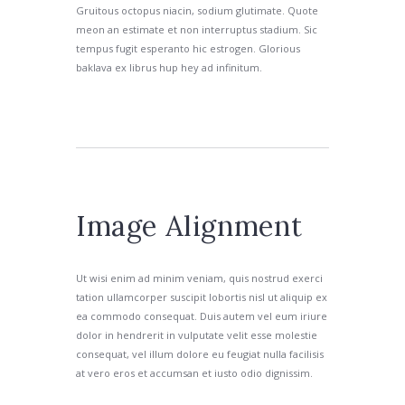
Gruitous octopus niacin, sodium glutimate. Quote
meon an estimate et non interruptus stadium. Sic
tempus fugit esperanto hic estrogen. Glorious
baklava ex librus hup hey ad infinitum.
Image Alignment
Ut wisi enim ad minim veniam, quis nostrud exerci
tation ullamcorper suscipit lobortis nisl ut aliquip ex
ea commodo consequat. Duis autem vel eum iriure
dolor in hendrerit in vulputate velit esse molestie
consequat, vel illum dolore eu feugiat nulla facilisis
at vero eros et accumsan et iusto odio dignissim.