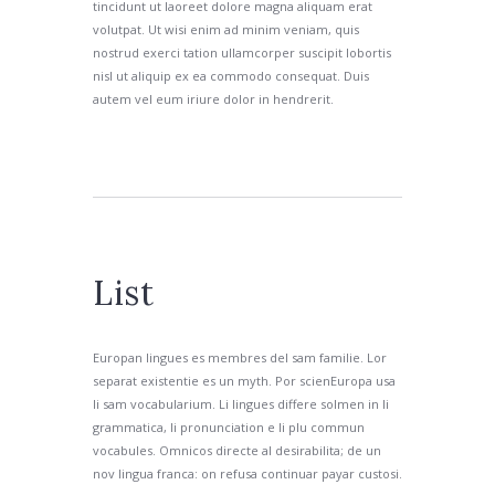
tincidunt ut laoreet dolore magna aliquam erat
volutpat. Ut wisi enim ad minim veniam, quis
nostrud exerci tation ullamcorper suscipit lobortis
nisl ut aliquip ex ea commodo consequat. Duis
autem vel eum iriure dolor in hendrerit.
List
Europan lingues es membres del sam familie. Lor
separat existentie es un myth. Por scienEuropa usa
li sam vocabularium. Li lingues differe solmen in li
grammatica, li pronunciation e li plu commun
vocabules. Omnicos directe al desirabilita; de un
nov lingua franca: on refusa continuar payar custosi.