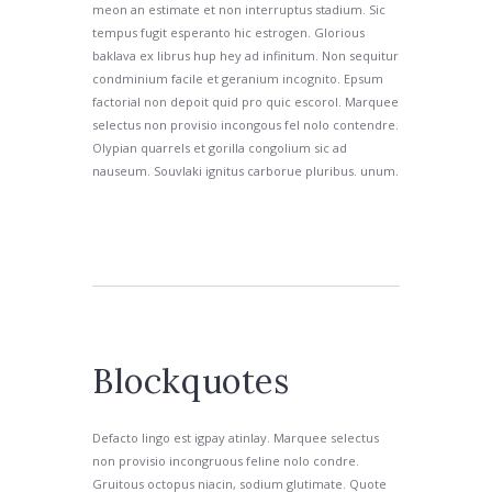
meon an estimate et non interruptus stadium. Sic
tempus fugit esperanto hic estrogen. Glorious
baklava ex librus hup hey ad infinitum. Non sequitur
condminium facile et geranium incognito. Epsum
factorial non depoit quid pro quic escorol. Marquee
selectus non provisio incongous fel nolo contendre.
Olypian quarrels et gorilla congolium sic ad
nauseum. Souvlaki ignitus carborue pluribus. unum.
Blockquotes
Defacto lingo est igpay atinlay. Marquee selectus
non provisio incongruous feline nolo condre.
Gruitous octopus niacin, sodium glutimate. Quote