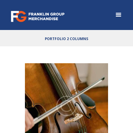
PORTFOLIO 2 COLUMNS
5 Popular Viola performances
May 10, 2016
1022
0 comments
0
Lorem ipsum dolor sit amet, ei choro tincidunt
est, id ocurreret elaboraret ius. Sit ut erat partem
philosophia, vix et sonet ridens civibus. Summo
iriure an quo, cu eum delenit volumus recusabo.
Numquam reformidans an his, oratio utinam
democritum id vis, sed ne suas sententiae.