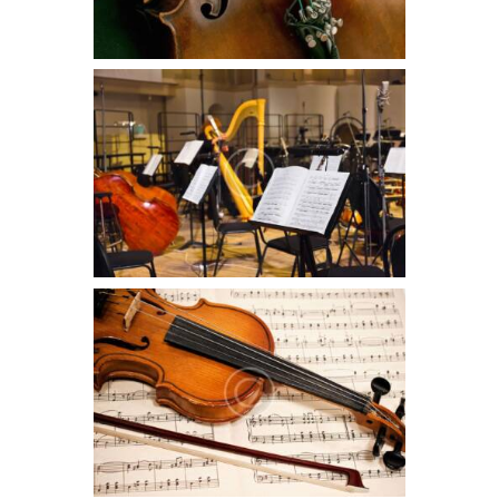
Classical and Contemporary
compositions
May 10, 2016
1074
0 comments
0
Lorem ipsum dolor sit amet, ei choro tincidunt
est, id ocurreret elaboraret ius. Sit ut erat partem
philosophia, vix et sonet ridens civibus. Summo
iriure an quo, cu eum delenit volumus recusabo.
How to Make a Career in an orchestra
May 10, 2016
884
0 comments
0
Lorem ipsum dolor sit amet, ei choro tincidunt
est, id ocurreret elaboraret ius. Sit ut erat partem
philosophia, vix et sonet ridens civibus. Summo
iriure an quo, cu eum delenit volumus recusabo.
Numquam reformidans an his, oratio utinam
democritum id vis, sed ne suas sententiae.