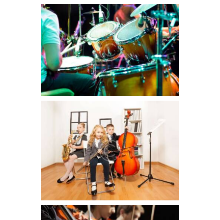
The World’s Greatest orchestras
May 10, 2016
953
0 comments
0
Lorem ipsum dolor sit amet, ei choro tincidunt
est, id ocurreret elaboraret ius. Sit ut erat partem
philosophia, vix et sonet ridens civibus. Summo
iriure an quo, cu eum delenit volumus recusabo.
Numquam reformidans an his, oratio utinam
democritum id vis, sed ne suas sententiae.
The Top 8 Colleges for music education
May 10, 2016
915
0 comments
0
Lorem ipsum dolor sit amet, ei choro tincidunt
est, id ocurreret elaboraret ius. Sit ut erat partem
philosophia, vix et sonet ridens civibus. Summo
iriure an quo, cu eum delenit volumus recusabo.
Numquam reformidans an his, oratio utinam
democritum id vis, sed ne suas sententiae.
5 Secrets to Mastering music college