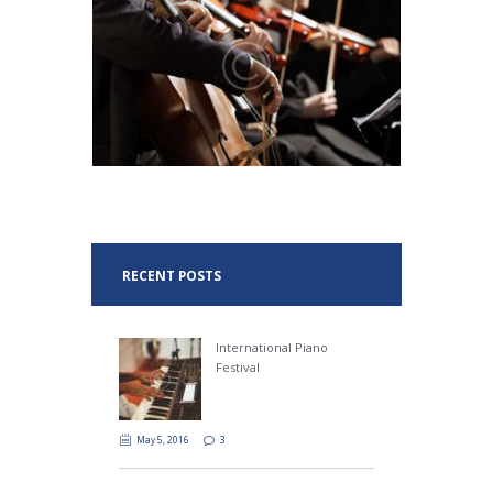
audition
May 10, 2016
909
0 comments
0
Lorem ipsum dolor sit amet, ei choro tincidunt
est, id ocurreret elaboraret ius. Sit ut erat partem
philosophia, vix et sonet ridens civibus. Summo
iriure an quo, cu eum delenit volumus recusabo.
RECENT POSTS
International Piano
Festival
May 5, 2016
3