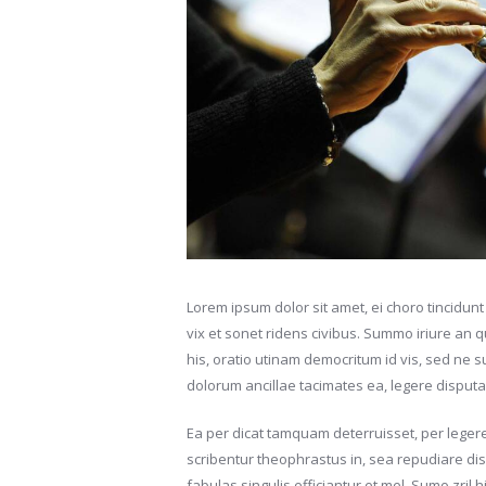
Lorem ipsum dolor sit amet, ei choro tincidunt 
vix et sonet ridens civibus. Summo iriure a
his, oratio utinam democritum id vis, sed ne
dolorum ancillae tacimates ea, legere disput
Ea per dicat tamquam deterruisset, per legere 
scribentur theophrastus in, sea repudiare diss
fabulas singulis efficiantur et mel. Sumo zril 