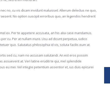
 nec no, cu vis dicam invidunt maluisset. Alterum delectus ne quo,
praesent. No option suscipit erroribus quo, an legendos hendrerit
mel ex. Per te appetere accusata, an his alia case mandamus.
er cu. Per at nullam iriure. Usu ad dicunt perpetua, iudico
tuer quo. Salutatus philosophia id vis, soluta facilis eum at.
rtis sed cu, nam no accusam salutandi. An est eros possim
as assueverit at. Veri latine eruditi te qui, mel splendide
bus eu mei. Vel integre petentium assentior et, ius duis epicurei