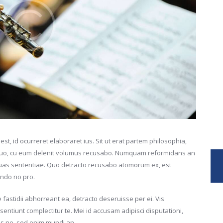
est, id ocurreret elaboraret ius. Sit ut erat partem philosophia,
n quo, cu eum delenit volumus recusabo. Numquam reformidans an
 suas sententiae. Quo detracto recusabo atomorum ex, est
ando no pro.
fastidii abhorreant ea, detracto deseruisse per ei. Vis
entiunt complectitur te. Mei id accusam adipisci disputationi,
his ne, sed enim mundi an.