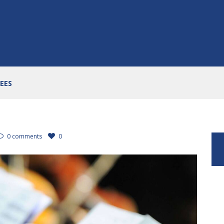
REES
0 comments
0